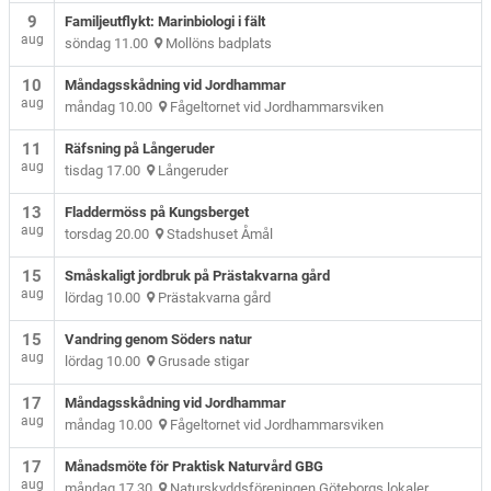
9
Familjeutflykt: Marinbiologi i fält
aug
söndag 11.00
Mollöns badplats
10
Måndagsskådning vid Jordhammar
aug
måndag 10.00
Fågeltornet vid Jordhammarsviken
11
Räfsning på Långeruder
aug
tisdag 17.00
Långeruder
13
Fladdermöss på Kungsberget
aug
torsdag 20.00
Stadshuset Åmål
15
Småskaligt jordbruk på Prästakvarna gård
aug
lördag 10.00
Prästakvarna gård
15
Vandring genom Söders natur
aug
lördag 10.00
Grusade stigar
17
Måndagsskådning vid Jordhammar
aug
måndag 10.00
Fågeltornet vid Jordhammarsviken
17
Månadsmöte för Praktisk Naturvård GBG
aug
måndag 17.30
Naturskyddsföreningen Göteborgs lokaler