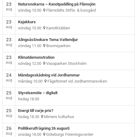
23
Natursnokarna – Kanotpaddling på Flämsjön
aug
söndag 10.00
Flämslätts Stifts- & kursgård
23
Kajakkurs
aug
söndag 10.00
Kanotklubben
23
AlingsåsSnokare Tema Vattendjur
aug
söndag 11.00
Brunnsparken
23
Klimatdemonstration
aug
söndag 12.00
Vasaparken Stockholm
24
Måndagsskådning vid Jordhammar
aug
måndag 10.00
Fågeltornet vid Jordhammarsviken
25
Styrelsemöte – digitalt
aug
tisdag 18.00
25
Energi till varje pris?
aug
tisdag 18.30
Mimers kulturhus
26
Politikerutfrågning 26 augusti
aug
onsdag 18.00
Göteborgs Föreningscenter