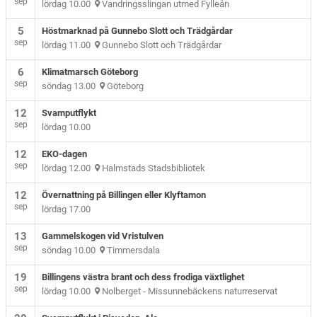
sep
lördag 10.00
Vandringsslingan utmed Fylleån
5
Höstmarknad på Gunnebo Slott och Trädgårdar
sep
lördag 11.00
Gunnebo Slott och Trädgårdar
6
Klimatmarsch Göteborg
sep
söndag 13.00
Göteborg
12
Svamputflykt
sep
lördag 10.00
12
EKO-dagen
sep
lördag 12.00
Halmstads Stadsbibliotek
12
Övernattning på Billingen eller Klyftamon
sep
lördag 17.00
13
Gammelskogen vid Vristulven
sep
söndag 10.00
Timmersdala
19
Billingens västra brant och dess frodiga växtlighet
sep
lördag 10.00
Nolberget - Missunnebäckens naturreservat