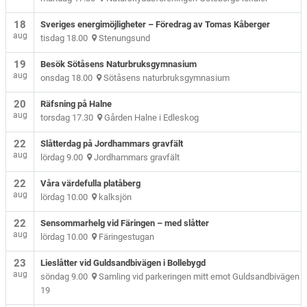
18
Sveriges energimöjligheter – Föredrag av Tomas Kåberger
aug
tisdag 18.00
Stenungsund
19
Besök Sötåsens Naturbruksgymnasium
aug
onsdag 18.00
Sötåsens naturbruksgymnasium
20
Räfsning på Halne
aug
torsdag 17.30
Gården Halne i Edleskog
22
Slåtterdag på Jordhammars gravfält
aug
lördag 9.00
Jordhammars gravfält
22
Våra värdefulla platåberg
aug
lördag 10.00
kalksjön
22
Sensommarhelg vid Färingen – med slåtter
aug
lördag 10.00
Färingestugan
23
Lieslåtter vid Guldsandbivägen i Bollebygd
aug
söndag 9.00
Samling vid parkeringen mitt emot Guldsandbivägen
19