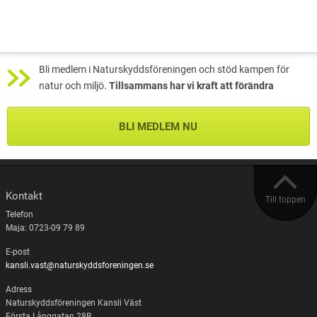
Bli medlem i Naturskyddsföreningen och stöd kampen för
natur och miljö.
Tillsammans har vi kraft att förändra
BLI MEDLEM NU
Kontakt
Till toppen
Telefon
Maja: 0723-09 79 89
E-post
kansli.vast@naturskyddsforeningen.se
Adress
Naturskyddsföreningen Kansli Väst
Första Långgatan 28B