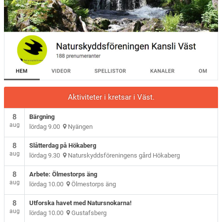
Aktiviteter i kretsar i Väst.
8
Bärgning
aug
lördag 9.00
Nyängen
8
Slåtterdag på Hökaberg
aug
lördag 9.30
Naturskyddsföreningens gård Hökaberg
8
Arbete: Ölmestorps äng
aug
lördag 10.00
Ölmestorps äng
8
Utforska havet med Natursnokarna!
aug
lördag 10.00
Gustafsberg