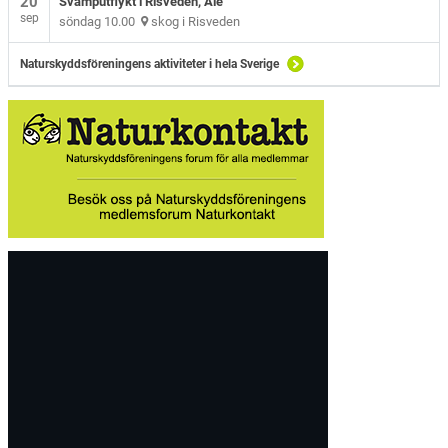
20
Svamputflykt i Risveden, Ale
sep
söndag 10.00
skog i Risveden
Naturskyddsföreningens aktiviteter i hela Sverige