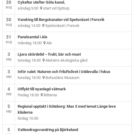
30
Cykeltur utefter Göta kanal,
aug
söndag 9.00
start vid Sjötorp
30
Vandring till Bergskanalen vid Spetsnäset i Forsvik
aug
söndag 14.00
Spetsnäset i Forsvik
31
Panelsamtal i Ale
aug
måndag 18.00
Ale
3
Ljuva skördetid – frukt, bär och must
sep
torsdag 18.00
Alekärrs ekologiska gård
3
Inför valet: Naturen och friluftslivet i Uddevalla i fokus
sep
torsdag 18.00
Bohusläns Museum
4
Utflykt till nyanlagd våtmark
sep
fredag 18.00
Bitterna
5
Regional upptakt i Göteborg: Max 5 med temat Länge leve
sep
kläderna
lördag 10.00
5
Vattendragsvandring på Björkelund