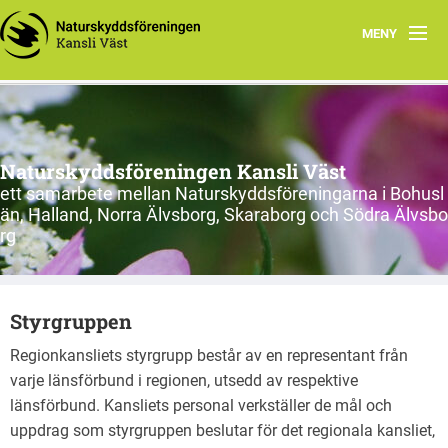
MENY
Hem
Om oss
Naturskyddsföreningen Kansli Väst
Länsförbund och kretsar
ett samarbete mellan Naturskyddsföreningarna i Bohusl
än, Halland, Norra Älvsborg, Skaraborg och Södra Älvsbo
Engagera dig
rg
Nätverk i Väst
Styrgruppen
Tips för engagemang
Regionkansliets styrgrupp består av en representant från
Inspelade föreläsningar
varje länsförbund i regionen, utsedd av respektive
länsförbund. Kansliets personal verkställer de mål och
Kalhygge? Nej tack
uppdrag som styrgruppen beslutar för det regionala kansliet,