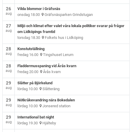
26
Vilda blommor i Gräfsnäs
aug
onsdag 18.00
Gräfsnäsparken Grindstugan
27
Miljö och klimat efter valet våra lokala politiker svarar på frågor
aug
om Lidköpings framtid
torsdag 18.30
Folkets hus i Lidköping
28
Konstutställning
aug
fredag 16.00
Tingshuset Lerum
28
Fladdermusspaning vid Årås kvarn
aug
fredag 20.00
Årås kvarn
29
Slåtter på Björkelund
aug
lördag 10.00
Slåtteräng
29
Nötkråkevandring nära Bokedalen
aug
lördag 10.00
Jonsered station
29
International bat night
aug
lördag 19.30
Hjälteby