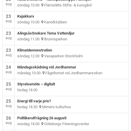
aug
söndag 10.00
Flämslätts Stifts- & kursgård
23
Kajakkurs
aug
söndag 10.00
Kanotklubben
23
AlingsåsSnokare Tema Vattendjur
aug
söndag 11.00
Brunnsparken
23
Klimatdemonstration
aug
söndag 12.00
Vasaparken Stockholm
24
Måndagsskådning vid Jordhammar
aug
måndag 10.00
Fågeltornet vid Jordhammarsviken
25
Styrelsemöte – digitalt
aug
tisdag 18.00
25
Energi till varje pris?
aug
tisdag 18.30
Mimers kulturhus
26
Politikerutfrågning 26 augusti
aug
onsdag 18.00
Göteborgs Föreningscenter