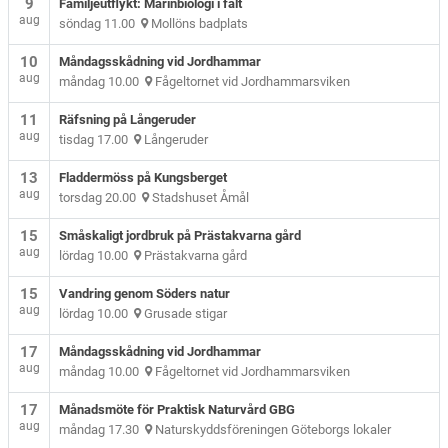
9
Familjeutflykt: Marinbiologi i fält
aug
söndag 11.00
Mollöns badplats
10
Måndagsskådning vid Jordhammar
aug
måndag 10.00
Fågeltornet vid Jordhammarsviken
11
Räfsning på Långeruder
aug
tisdag 17.00
Långeruder
13
Fladdermöss på Kungsberget
aug
torsdag 20.00
Stadshuset Åmål
15
Småskaligt jordbruk på Prästakvarna gård
aug
lördag 10.00
Prästakvarna gård
15
Vandring genom Söders natur
aug
lördag 10.00
Grusade stigar
17
Måndagsskådning vid Jordhammar
aug
måndag 10.00
Fågeltornet vid Jordhammarsviken
17
Månadsmöte för Praktisk Naturvård GBG
aug
måndag 17.30
Naturskyddsföreningen Göteborgs lokaler