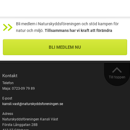
Bli medlem i Naturskyddsföreningen och stöd kampen för
natur och miljö.
Tillsammans har vi kraft att förändra
BLI MEDLEM NU
Kontakt
Till toppen
Telefon
Maja: 0723-09 79 89
E-post
kansli.vast@naturskyddsforeningen.se
Adress
Naturskyddsföreningen Kansli Väst
Första Långgatan 28B