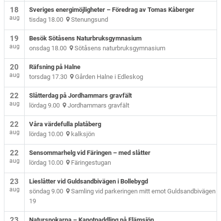
18
Sveriges energimöjligheter – Föredrag av Tomas Kåberger
aug
tisdag 18.00
Stenungsund
19
Besök Sötåsens Naturbruksgymnasium
aug
onsdag 18.00
Sötåsens naturbruksgymnasium
20
Räfsning på Halne
aug
torsdag 17.30
Gården Halne i Edleskog
22
Slåtterdag på Jordhammars gravfält
aug
lördag 9.00
Jordhammars gravfält
22
Våra värdefulla platåberg
aug
lördag 10.00
kalksjön
22
Sensommarhelg vid Färingen – med slåtter
aug
lördag 10.00
Färingestugan
23
Lieslåtter vid Guldsandbivägen i Bollebygd
aug
söndag 9.00
Samling vid parkeringen mitt emot Guldsandbivägen
19
23
Natursnokarna – Kanotpaddling på Flämsjön