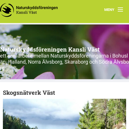
MENY
Hem
Om oss
Naturskyddsföreningen Kansli Väst
Länsförbund och kretsar
ett samarbete mellan Naturskyddsföreningarna i Bohusl
än, Halland, Norra Älvsborg, Skaraborg och Södra Älvsbo
Engagera dig
rg
Nätverk i Väst
Skogsnätverk Väst
Tips för engagemang
Inspelade föreläsningar
Kalhygge? Nej tack