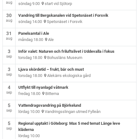
aug
söndag 9.00
start vid Sjötorp
30
Vandring till Bergskanalen vid Spetsnäset i Forsvik
aug
söndag 14.00
Spetsnäset i Forsvik
31
Panelsamtal i Ale
aug
måndag 18.00
Ale
3
Inför valet: Naturen och friluftslivet i Uddevalla i fokus
sep
torsdag 18.00
Bohusläns Museum
3
Ljuva skördetid – frukt, bär och must
sep
torsdag 18.00
Alekärrs ekologiska gård
4
Utflykt till nyanlagd våtmark
sep
fredag 18.00
Bitterna
5
Vattendragsvandring på Björkelund
sep
lördag 10.00
Vandringsslingan utmed Fylleån
5
Regional upptakt i Göteborg: Max 5 med temat Länge leve
sep
kläderna
lördag 10.00