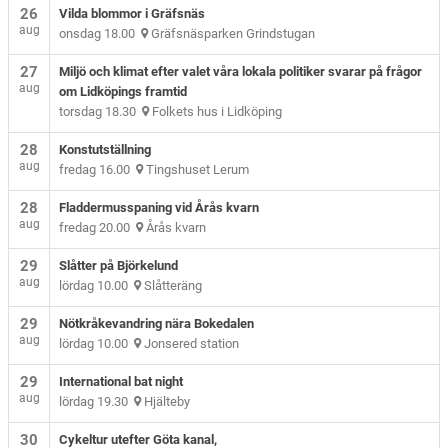
26
Vilda blommor i Gräfsnäs
aug
onsdag 18.00
Gräfsnäsparken Grindstugan
27
Miljö och klimat efter valet våra lokala politiker svarar på frågor
aug
om Lidköpings framtid
torsdag 18.30
Folkets hus i Lidköping
28
Konstutställning
aug
fredag 16.00
Tingshuset Lerum
28
Fladdermusspaning vid Årås kvarn
aug
fredag 20.00
Årås kvarn
29
Slåtter på Björkelund
aug
lördag 10.00
Slåtteräng
29
Nötkråkevandring nära Bokedalen
aug
lördag 10.00
Jonsered station
29
International bat night
aug
lördag 19.30
Hjälteby
30
Cykeltur utefter Göta kanal,