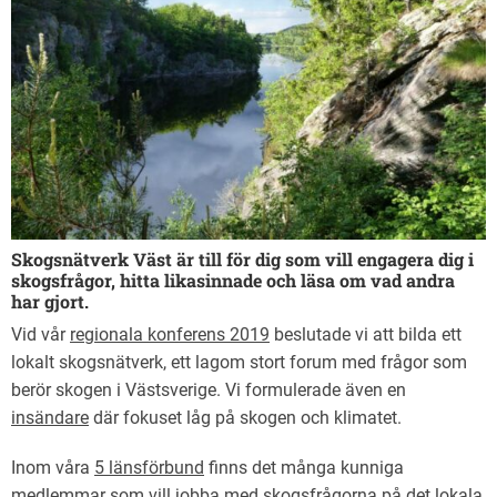
Skogsnätverk Väst är till för dig som vill engagera dig i
skogsfrågor, hitta likasinnade och läsa om vad andra
har gjort.
Vid vår
regionala konferens 2019
beslutade vi att bilda ett
lokalt skogsnätverk, ett lagom stort forum med frågor som
berör skogen i Västsverige. Vi formulerade även en
insändare
där fokuset låg på skogen och klimatet.
Inom våra
5 länsförbund
finns det många kunniga
medlemmar som vill jobba med skogsfrågorna på det lokala