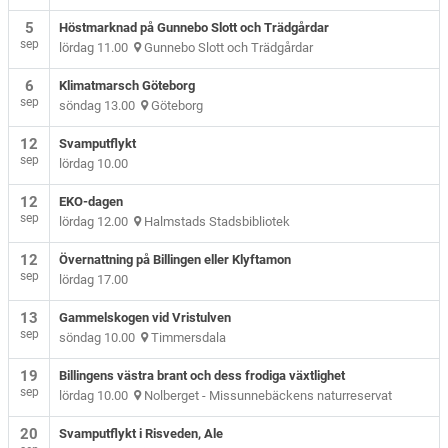
5
Höstmarknad på Gunnebo Slott och Trädgårdar
sep
lördag 11.00
Gunnebo Slott och Trädgårdar
6
Klimatmarsch Göteborg
sep
söndag 13.00
Göteborg
12
Svamputflykt
sep
lördag 10.00
12
EKO-dagen
sep
lördag 12.00
Halmstads Stadsbibliotek
12
Övernattning på Billingen eller Klyftamon
sep
lördag 17.00
13
Gammelskogen vid Vristulven
sep
söndag 10.00
Timmersdala
19
Billingens västra brant och dess frodiga växtlighet
sep
lördag 10.00
Nolberget - Missunnebäckens naturreservat
20
Svamputflykt i Risveden, Ale