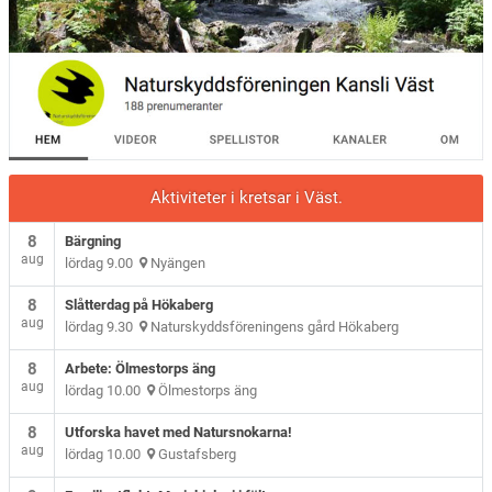
Aktiviteter i kretsar i Väst.
8
Bärgning
aug
lördag 9.00
Nyängen
8
Slåtterdag på Hökaberg
aug
lördag 9.30
Naturskyddsföreningens gård Hökaberg
8
Arbete: Ölmestorps äng
aug
lördag 10.00
Ölmestorps äng
8
Utforska havet med Natursnokarna!
aug
lördag 10.00
Gustafsberg