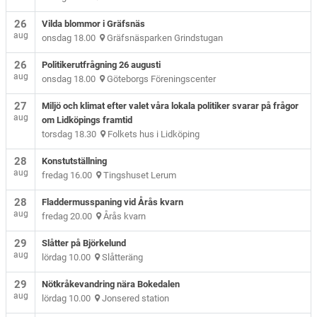
26
Vilda blommor i Gräfsnäs
aug
onsdag 18.00
Gräfsnäsparken Grindstugan
26
Politikerutfrågning 26 augusti
aug
onsdag 18.00
Göteborgs Föreningscenter
27
Miljö och klimat efter valet våra lokala politiker svarar på frågor
aug
om Lidköpings framtid
torsdag 18.30
Folkets hus i Lidköping
28
Konstutställning
aug
fredag 16.00
Tingshuset Lerum
28
Fladdermusspaning vid Årås kvarn
aug
fredag 20.00
Årås kvarn
29
Slåtter på Björkelund
aug
lördag 10.00
Slåtteräng
29
Nötkråkevandring nära Bokedalen
aug
lördag 10.00
Jonsered station