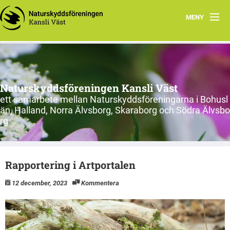
MENY
Hem
Om oss
Naturskyddsföreningen Kansli Väst
Länsförbund och kretsar
ett samarbete mellan Naturskyddsföreningarna i Bohusl
än, Halland, Norra Älvsborg, Skaraborg och Södra Älvsbo
Engagera dig
rg
Nätverk i Väst
Rapportering i Artportalen
Tips för engagemang
12 december, 2023
Kommentera
Inspelade föreläsningar
Kalhygge? Nej tack