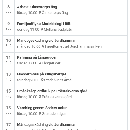
8
Arbete: Ölmestorps äng
aug
lördag 10.00
Ölmestorps äng
9
Familjeutflykt: Marinbiologi i fält
aug
söndag 11.00
Mollöns badplats
10
Måndagsskådning vid Jordhammar
aug
måndag 10.00
Fågeltornet vid Jordhammarsviken
11
Räfsning på Långeruder
aug
tisdag 17.00
Långeruder
13
Fladdermöss på Kungsberget
aug
torsdag 20.00
Stadshuset Åmål
15
Småskaligt jordbruk på Prästakvarna gård
aug
lördag 10.00
Prästakvarna gård
15
Vandring genom Söders natur
aug
lördag 10.00
Grusade stigar
17
Måndagsskådning vid Jordhammar
aug