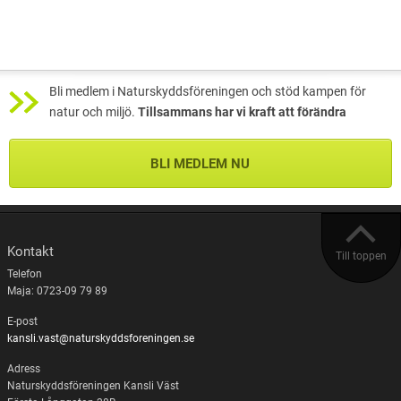
Bli medlem i Naturskyddsföreningen och stöd kampen för
natur och miljö.
Tillsammans har vi kraft att förändra
BLI MEDLEM NU
Kontakt
Till toppen
Telefon
Maja: 0723-09 79 89
E-post
kansli.vast@naturskyddsforeningen.se
Adress
Naturskyddsföreningen Kansli Väst