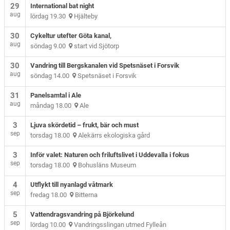
29
International bat night
aug
lördag 19.30
Hjälteby
30
Cykeltur utefter Göta kanal,
aug
söndag 9.00
start vid Sjötorp
30
Vandring till Bergskanalen vid Spetsnäset i Forsvik
aug
söndag 14.00
Spetsnäset i Forsvik
31
Panelsamtal i Ale
aug
måndag 18.00
Ale
3
Ljuva skördetid – frukt, bär och must
sep
torsdag 18.00
Alekärrs ekologiska gård
3
Inför valet: Naturen och friluftslivet i Uddevalla i fokus
sep
torsdag 18.00
Bohusläns Museum
4
Utflykt till nyanlagd våtmark
sep
fredag 18.00
Bitterna
5
Vattendragsvandring på Björkelund
sep
lördag 10.00
Vandringsslingan utmed Fylleån