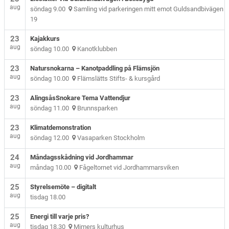
aug
söndag 9.00
Samling vid parkeringen mitt emot Guldsandbivägen
19
23
Kajakkurs
aug
söndag 10.00
Kanotklubben
23
Natursnokarna – Kanotpaddling på Flämsjön
aug
söndag 10.00
Flämslätts Stifts- & kursgård
23
AlingsåsSnokare Tema Vattendjur
aug
söndag 11.00
Brunnsparken
23
Klimatdemonstration
aug
söndag 12.00
Vasaparken Stockholm
24
Måndagsskådning vid Jordhammar
aug
måndag 10.00
Fågeltornet vid Jordhammarsviken
25
Styrelsemöte – digitalt
aug
tisdag 18.00
25
Energi till varje pris?
aug
tisdag 18.30
Mimers kulturhus