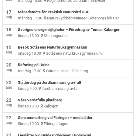
måndag 10.00
Fågeltornet vid Jordhammarsviken
17
Månadsmöte för Praktisk Naturvård GBG
aug
måndag 17.30
Naturskyddsföreningen Göteborgs lokaler
18
Sveriges energimöjligheter – Föredrag av Tomas Kåberger
aug
tisdag 18.00
Stenungsund
19
Besök Sötåsens Naturbruksgymnasium
aug
onsdag 18.00
Sötåsens naturbruksgymnasium
20
Räfsning på Halne
aug
torsdag 17.30
Gården Halne i Edleskog
22
Slåtterdag på Jordhammars gravfält
aug
lördag 9.00
Jordhammars gravfält
22
Våra värdefulla platåberg
aug
lördag 10.00
kalksjön
22
Sensommarhelg vid Färingen – med slåtter
aug
lördag 10.00
Färingestugan
23
Lieslåtter vid Guldsandbivägen i Bollebygd