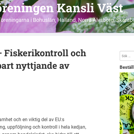
reningen Kansli Väst
öreningarna i Bohuslän, Halland, Norra Älvsborg, Skarab
 Fiskerikontroll och
lbart nyttjande av
Bestäl
amhet och en viktig del av EU:s
, uppföljning och kontroll i hela kedjan,