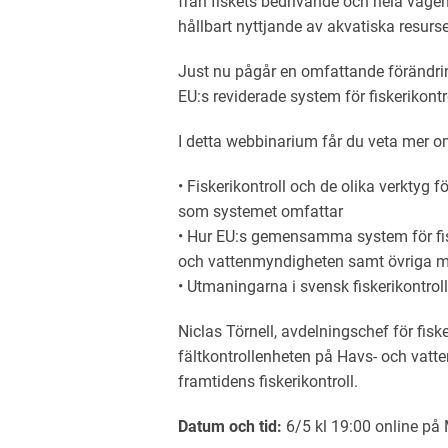
från fiskets bedrivande och hela vägen
hållbart nyttjande av akvatiska resurse
Just nu pågår en omfattande förändring
EU:s reviderade system för fiskerikont
I detta webbinarium får du veta mer o
• Fiskerikontroll och de olika verktyg 
som systemet omfattar
• Hur EU:s gemensamma system för fis
och vattenmyndigheten samt övriga m
• Utmaningarna i svensk fiskerikontrol
Niclas Törnell, avdelningschef för fiske
fältkontrollenheten på Havs- och vatt
framtidens fiskerikontroll.
Datum och tid:
6/5 kl 19:00 online på