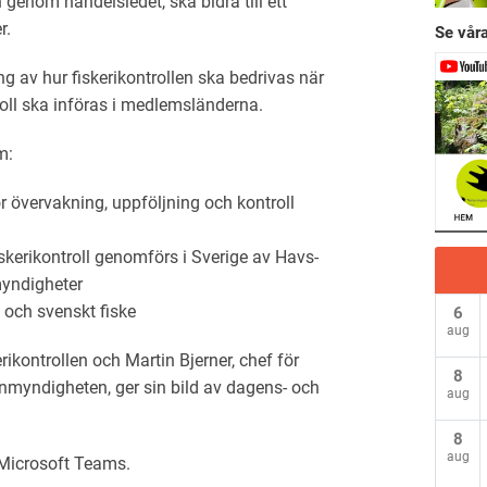
 genom handelsledet, ska bidra till ett
r.
Se våra
 av hur fiskerikontrollen ska bedrivas när
roll ska införas i medlemsländerna.
m:
för övervakning, uppföljning och kontroll
kerikontroll genomförs i Sverige av Havs-
yndigheter
l och svenskt fiske
6
aug
rikontrollen och Martin Bjerner, chef för
8
enmyndigheten, ger sin bild av dagens- och
aug
8
aug
 Microsoft Teams.