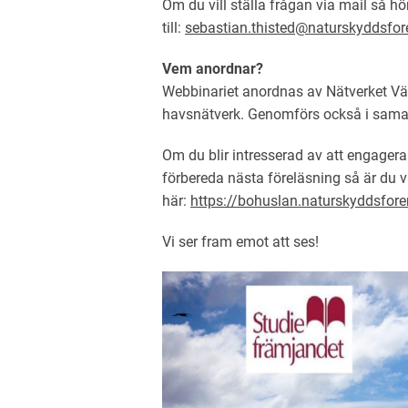
Om du vill ställa frågan via mail så hö
till:
sebastian.thisted@naturskyddsfor
Vem anordnar?
Webbinariet anordnas av Nätverket Vä
havsnätverk. Genomförs också i sama
Om du blir intresserad av att engagera
förbereda nästa föreläsning så är du
här:
https://bohuslan.naturskyddsfore
Vi ser fram emot att ses!