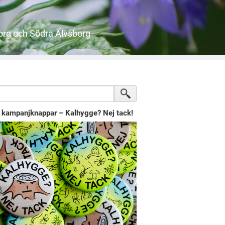
org och Södra Älvsborg
l kampanjknappar – Kalhygge? Nej tack!