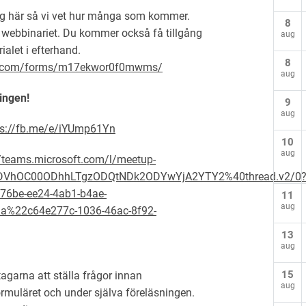
ig här så vi vet hur många som kommer.
8
l webbinariet. Du kommer också få tillgång
aug
ialet i efterhand.
8
foo.com/forms/m17ekwor0f0mwms/
aug
ningen!
9
aug
ps://fb.me/e/iYUmp61Yn
10
aug
//teams.microsoft.com/l/meetup-
MDVhOC00ODhhLTgzODQtNDk2ODYwYjA2YTY2%40thread.v2/0
6be-ee24-4ab1-b4ae-
11
aug
%22c64e277c-1036-46ac-8f92-
13
aug
15
agarna att ställa frågor innan
aug
ormuläret och under själva föreläsningen.