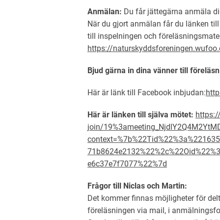
Anmälan:
Du får jättegärna anmäla d
När du gjort anmälan får du länken til
till inspelningen och föreläsningsmater
https://naturskyddsforeningen.wu
Bjud gärna in dina vänner till föreläs
Här är länk till Facebook inbjudan:
htt
Här är länken till själva mötet:
https:
join/19%3ameeting_NjdlY2Q4M2Yt
context=%7b%22Tid%22%3a%2216357
71b8624e2132%22%2c%22Oid%22%3a
e6c37e7f7077%22%7d
Frågor till Niclas och Martin:
Det kommer finnas möjligheter för delt
föreläsningen via mail, i anmälningsf