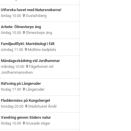
Utforska havet med Natursnokarna!
lördag 10.00
Gustafsberg
Arbete: Ölmestorps äng
lördag 10.00
Ölmestorps äng
Familjeutflykt: Marinbiologi i fält
söndag 11.00
Mollöns badplats
Måndagsskådning vid Jordhammar
måndag 10.00
Fågeltornet vid
Jordhammarsviken
?
Räfsning på Långeruder
tisdag 17.00
Långeruder
Fladdermöss på Kungsberget
torsdag 20.00
Stadshuset Åmål
Vandring genom Söders natur
lördag 10.00
Grusade stigar