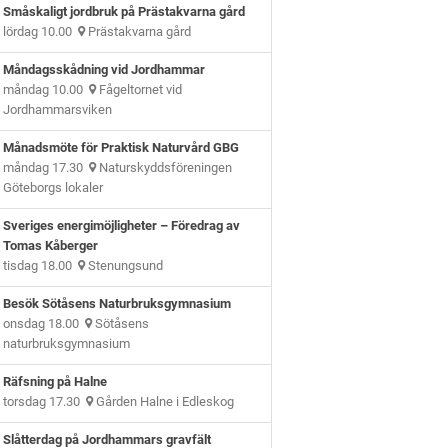
Småskaligt jordbruk på Prästakvarna gård
lördag 10.00
Prästakvarna gård
Måndagsskådning vid Jordhammar
måndag 10.00
Fågeltornet vid
Jordhammarsviken
Månadsmöte för Praktisk Naturvård GBG
måndag 17.30
Naturskyddsföreningen
Göteborgs lokaler
Sveriges energimöjligheter – Föredrag av
Tomas Kåberger
tisdag 18.00
Stenungsund
Besök Sötåsens Naturbruksgymnasium
onsdag 18.00
Sötåsens
naturbruksgymnasium
Räfsning på Halne
torsdag 17.30
Gården Halne i Edleskog
Slåtterdag på Jordhammars gravfält