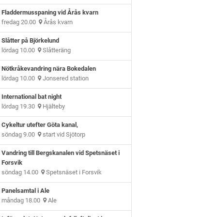
Fladdermusspaning vid Årås kvarn
fredag 20.00
Årås kvarn
Slåtter på Björkelund
lördag 10.00
Slåtteräng
Nötkråkevandring nära Bokedalen
lördag 10.00
Jonsered station
International bat night
lördag 19.30
Hjälteby
Cykeltur utefter Göta kanal,
söndag 9.00
start vid Sjötorp
Vandring till Bergskanalen vid Spetsnäset i
Forsvik
söndag 14.00
Spetsnäset i Forsvik
Panelsamtal i Ale
måndag 18.00
Ale