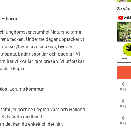
Se våra
 – hurra!
 och ungdomsverksamhet Natursnokarna
aturens tecken. Under tre dagar upptäcker vi
å mossor/lavar och småkryp, bygger
knoppar, badar snorklar och paddlar. Vi
m har vi kvällar runt brasan. Vi utforskar
och i skogen.
6
ärsjön, Lerums kommun
aug
8
aug
amiljer boende i region väst och Halland.
vetvis är du medlem i
8
aug
an det kan du enkelt
bli det här.