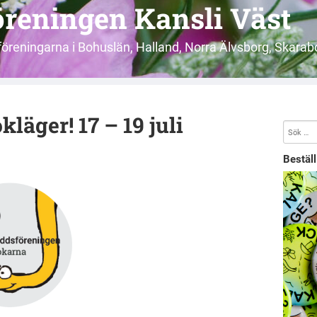
reningen Kansli Väst
öreningarna i Bohuslän, Halland, Norra Älvsborg, Skarab
äger! 17 – 19 juli
Bestäl