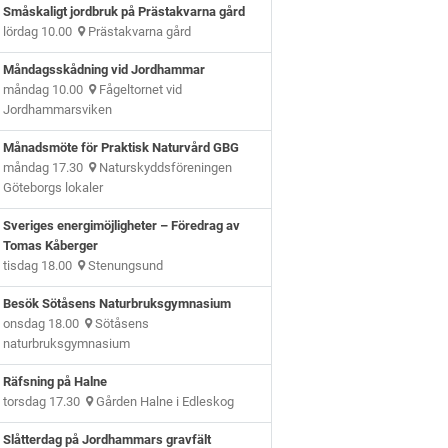
Småskaligt jordbruk på Prästakvarna gård
lördag 10.00
Prästakvarna gård
Måndagsskådning vid Jordhammar
måndag 10.00
Fågeltornet vid
Jordhammarsviken
Månadsmöte för Praktisk Naturvård GBG
måndag 17.30
Naturskyddsföreningen
Göteborgs lokaler
Sveriges energimöjligheter – Föredrag av
Tomas Kåberger
tisdag 18.00
Stenungsund
Besök Sötåsens Naturbruksgymnasium
onsdag 18.00
Sötåsens
naturbruksgymnasium
Räfsning på Halne
torsdag 17.30
Gården Halne i Edleskog
Slåtterdag på Jordhammars gravfält