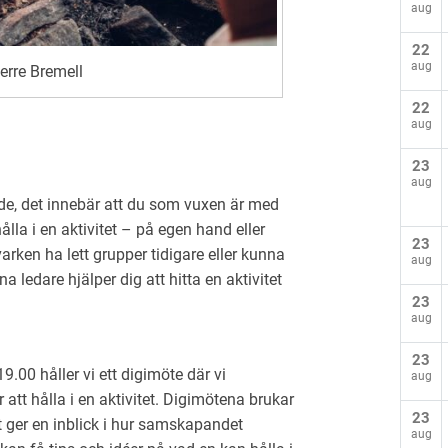
aug
22
aug
ierre Bremell
22
aug
23
aug
e, det innebär att du som vuxen är med
lla i en aktivitet – på egen hand eller
23
ken ha lett grupper tidigare eller kunna
aug
 ledare hjälper dig att hitta en aktivitet
23
aug
23
00 håller vi ett digimöte där vi
aug
att hålla i en aktivitet. Digimötena brukar
23
 ger en inblick i hur samskapandet
aug