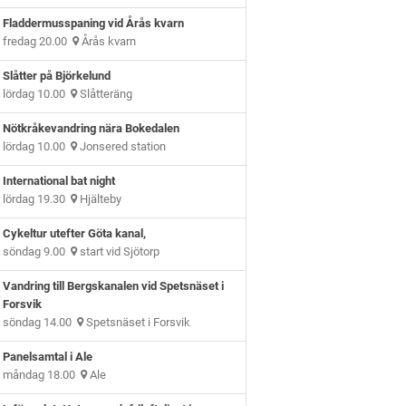
Fladdermusspaning vid Årås kvarn
fredag 20.00
Årås kvarn
Slåtter på Björkelund
lördag 10.00
Slåtteräng
Nötkråkevandring nära Bokedalen
lördag 10.00
Jonsered station
International bat night
lördag 19.30
Hjälteby
Cykeltur utefter Göta kanal,
söndag 9.00
start vid Sjötorp
Vandring till Bergskanalen vid Spetsnäset i
Forsvik
söndag 14.00
Spetsnäset i Forsvik
Panelsamtal i Ale
måndag 18.00
Ale