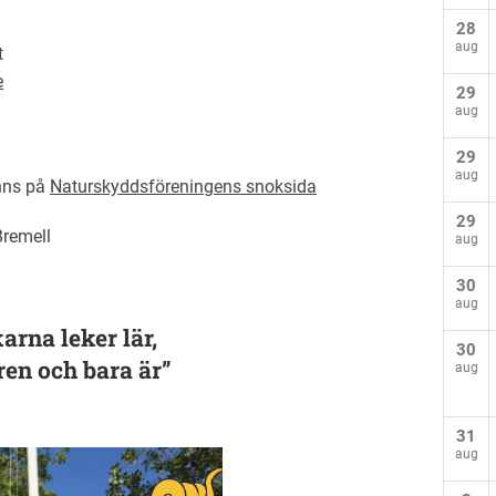
28
aug
t
e
29
aug
29
aug
nns på
Naturskyddsföreningens snoksida
29
Bremell
aug
30
aug
rna leker lär,
30
ren och bara är”
aug
31
aug