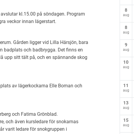
8
h avslutar kl.15.00 på söndagen. Program
aug
gra veckor innan lägerstart.
8
aug
erum. Gården ligger vid Lilla Härsjön, bara
9
en badplats och badbrygga. Det finns en
aug
lå upp sitt tält på, och en spännande skog
10
aug
11
plats av lägerkockarna Elle Boman och
aug
13
aug
Tyrberg och Fatima Grönblad.
15
are, och även kursledare för snokarnas
aug
år varit ledare för snokgruppen i