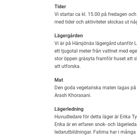
Tider
Vi startar ca kl. 15.00 på fredagen oc
med tider och aktiviteter skickas ut nå
Lägergården
Vi är på Härsjönäs lägergård utanför L
ett tjugotal meter från vattnet med eg
stor öppen gräsyta framför huset att s
att utforska.
Mat
Den goda vegetariska maten lagas på 
Arash Khorasani.
Lägerledning
Huvudledare för detta läger är Erika 
Erika är en erfaren snok- och lägerled
ledarutbildningar. Fatima har i många 