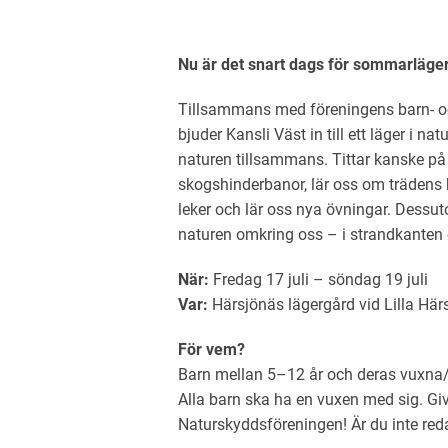
Nu är det snart dags för sommarläger
Tillsammans med föreningens barn-
bjuder Kansli Väst in till ett läger i n
naturen tillsammans. Tittar kanske p
skogshinderbanor, lär oss om trädens 
leker och lär oss nya övningar. Dessuto
naturen omkring oss – i strandkanten 
När:
Fredag 17 juli – söndag 19 juli
Var:
Härsjönäs lägergård vid Lilla H
För vem?
Barn mellan 5–12 år och deras vuxna/f
Alla barn ska ha en vuxen med sig. Gi
Naturskyddsföreningen! Är du inte red