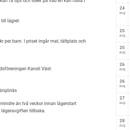
n kan få tips och idéer på vad en kan hålla i
24
aug
ill lägret.
25
aug
 per barn. I priset ingår mat, tältplats och
25
aug
26
ddsföreningen Kansli Väst.
aug
26
aug
ärsjönäs
27
indre än två veckor innan lägerstart
aug
 lägeravgiften tillbaka.
28
aug