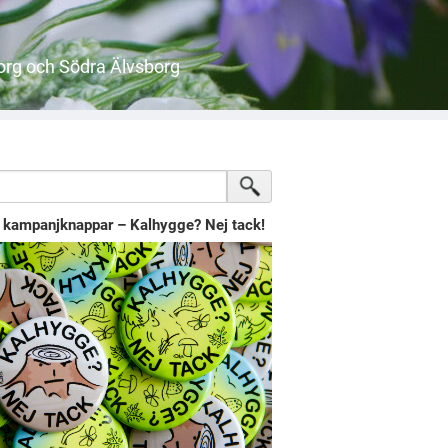
org och Södra Älvsborg
l kampanjknappar – Kalhygge? Nej tack!