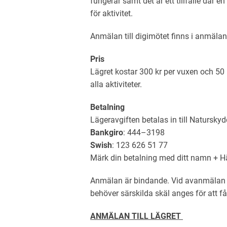
fungerar samt det är ett tillfälle där e
för aktivitet.
Anmälan till digimötet finns i anmälan t
Pris
Lägret kostar 300 kr per vuxen och 50 kr
alla aktiviteter.
Betalning
Lägeravgiften betalas in till Natursky
Bankgiro
: 444–3198
Swish
: 123 626 51 77
Märk din betalning med ditt namn + H
Anmälan är bindande. Vid avanmälan m
behöver särskilda skäl anges för att få
ANMÄLAN TILL LÄGRET