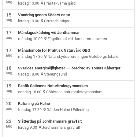
aug
lördag 10.00
Prästakvarna gård
15
Vandring genom Söders natur
aug
lördag 10.00
Grusade stigar
17
Måndagsskådning vid Jordhammar
aug
måndag 10.00
Fågeltornet vid Jordhammarsviken
17
Månadsmöte för Praktisk Naturvård GBG
aug
måndag 17.30
Naturskyddsföreningen Göteborgs lokaler
18
Sveriges energimöjligheter – Föredrag av Tomas Kåberger
aug
tisdag 18.00
Stenungsund
19
Besök Sötåsens Naturbruksgymnasium
aug
onsdag 18.00
Sötåsens naturbruksgymnasium
20
Räfsning på Halne
aug
torsdag 17.30
Gården Halne i Edleskog
22
Slåtterdag på Jordhammars gravfält
aug
lördag 9.00
Jordhammars gravfält