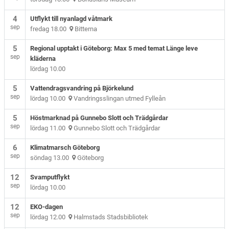
4
Utflykt till nyanlagd våtmark
sep
fredag 18.00
Bitterna
5
Regional upptakt i Göteborg: Max 5 med temat Länge leve
sep
kläderna
lördag 10.00
5
Vattendragsvandring på Björkelund
sep
lördag 10.00
Vandringsslingan utmed Fylleån
5
Höstmarknad på Gunnebo Slott och Trädgårdar
sep
lördag 11.00
Gunnebo Slott och Trädgårdar
6
Klimatmarsch Göteborg
sep
söndag 13.00
Göteborg
12
Svamputflykt
sep
lördag 10.00
12
EKO-dagen
sep
lördag 12.00
Halmstads Stadsbibliotek