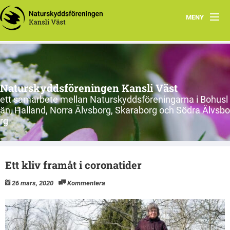
MENY
Hem
Om oss
Naturskyddsföreningen Kansli Väst
Länsförbund och kretsar
ett samarbete mellan Naturskyddsföreningarna i Bohusl
än, Halland, Norra Älvsborg, Skaraborg och Södra Älvsbo
Engagera dig
rg
Nätverk i Väst
Ett kliv framåt i coronatider
Tips för engagemang
26 mars, 2020
Kommentera
Inspelade föreläsningar
Kalhygge? Nej tack