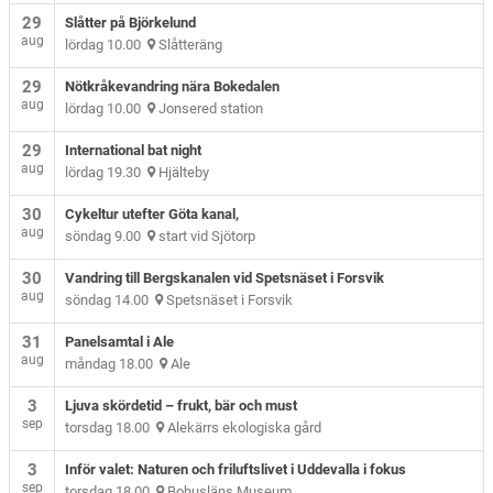
29
Slåtter på Björkelund
aug
lördag 10.00
Slåtteräng
29
Nötkråkevandring nära Bokedalen
aug
lördag 10.00
Jonsered station
29
International bat night
aug
lördag 19.30
Hjälteby
30
Cykeltur utefter Göta kanal,
aug
söndag 9.00
start vid Sjötorp
30
Vandring till Bergskanalen vid Spetsnäset i Forsvik
aug
söndag 14.00
Spetsnäset i Forsvik
31
Panelsamtal i Ale
aug
måndag 18.00
Ale
3
Ljuva skördetid – frukt, bär och must
sep
torsdag 18.00
Alekärrs ekologiska gård
3
Inför valet: Naturen och friluftslivet i Uddevalla i fokus
sep
torsdag 18.00
Bohusläns Museum