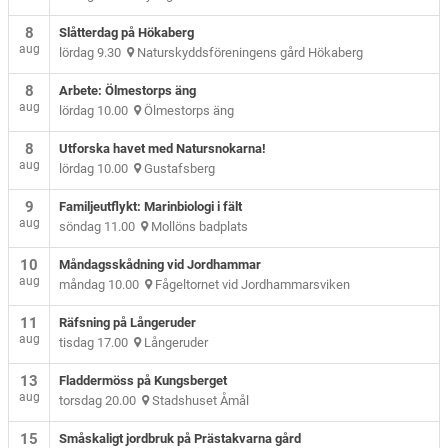
8
Slåtterdag på Hökaberg
aug
lördag 9.30
Naturskyddsföreningens gård Hökaberg
8
Arbete: Ölmestorps äng
aug
lördag 10.00
Ölmestorps äng
8
Utforska havet med Natursnokarna!
aug
lördag 10.00
Gustafsberg
9
Familjeutflykt: Marinbiologi i fält
aug
söndag 11.00
Mollöns badplats
10
Måndagsskådning vid Jordhammar
aug
måndag 10.00
Fågeltornet vid Jordhammarsviken
11
Räfsning på Långeruder
aug
tisdag 17.00
Långeruder
13
Fladdermöss på Kungsberget
aug
torsdag 20.00
Stadshuset Åmål
15
Småskaligt jordbruk på Prästakvarna gård