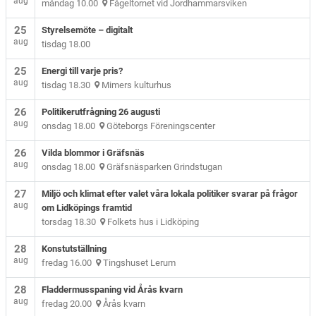
aug
måndag 10.00
Fågeltornet vid Jordhammarsviken
25
Styrelsemöte – digitalt
aug
tisdag 18.00
25
Energi till varje pris?
aug
tisdag 18.30
Mimers kulturhus
26
Politikerutfrågning 26 augusti
aug
onsdag 18.00
Göteborgs Föreningscenter
26
Vilda blommor i Gräfsnäs
aug
onsdag 18.00
Gräfsnäsparken Grindstugan
27
Miljö och klimat efter valet våra lokala politiker svarar på frågor
aug
om Lidköpings framtid
torsdag 18.30
Folkets hus i Lidköping
28
Konstutställning
aug
fredag 16.00
Tingshuset Lerum
28
Fladdermusspaning vid Årås kvarn
aug
fredag 20.00
Årås kvarn