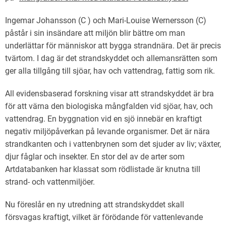
Ingemar Johansson (C ) och Mari-Louise Wernersson (C)
påstår i sin insändare att miljön blir bättre om man
underlättar för människor att bygga strandnära. Det är precis
tvärtom. I dag är det strandskyddet och allemansrätten som
ger alla tillgång till sjöar, hav och vattendrag, fattig som rik.
All evidensbaserad forskning visar att strandskyddet är bra
för att värna den biologiska mångfalden vid sjöar, hav, och
vattendrag. En byggnation vid en sjö innebär en kraftigt
negativ miljöpåverkan på levande organismer. Det är nära
strandkanten och i vattenbrynen som det sjuder av liv; växter,
djur fåglar och insekter. En stor del av de arter som
Artdatabanken har klassat som rödlistade är knutna till
strand- och vattenmiljöer.
Nu föreslår en ny utredning att strandskyddet skall
försvagas kraftigt, vilket är förödande för vattenlevande