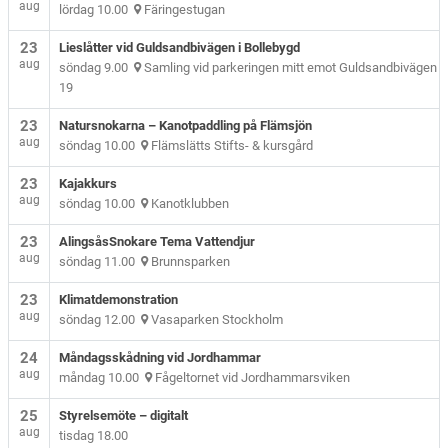
aug
lördag 10.00
Färingestugan
23
Lieslåtter vid Guldsandbivägen i Bollebygd
aug
söndag 9.00
Samling vid parkeringen mitt emot Guldsandbivägen
19
23
Natursnokarna – Kanotpaddling på Flämsjön
aug
söndag 10.00
Flämslätts Stifts- & kursgård
23
Kajakkurs
aug
söndag 10.00
Kanotklubben
23
AlingsåsSnokare Tema Vattendjur
aug
söndag 11.00
Brunnsparken
23
Klimatdemonstration
aug
söndag 12.00
Vasaparken Stockholm
24
Måndagsskådning vid Jordhammar
aug
måndag 10.00
Fågeltornet vid Jordhammarsviken
25
Styrelsemöte – digitalt
aug
tisdag 18.00