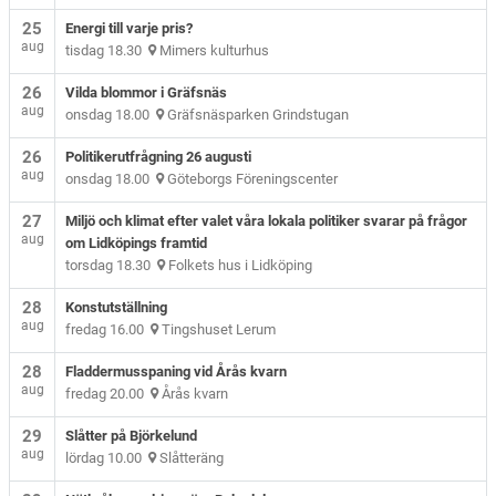
25
Energi till varje pris?
aug
tisdag 18.30
Mimers kulturhus
26
Vilda blommor i Gräfsnäs
aug
onsdag 18.00
Gräfsnäsparken Grindstugan
26
Politikerutfrågning 26 augusti
aug
onsdag 18.00
Göteborgs Föreningscenter
27
Miljö och klimat efter valet våra lokala politiker svarar på frågor
aug
om Lidköpings framtid
torsdag 18.30
Folkets hus i Lidköping
28
Konstutställning
aug
fredag 16.00
Tingshuset Lerum
28
Fladdermusspaning vid Årås kvarn
aug
fredag 20.00
Årås kvarn
29
Slåtter på Björkelund
aug
lördag 10.00
Slåtteräng