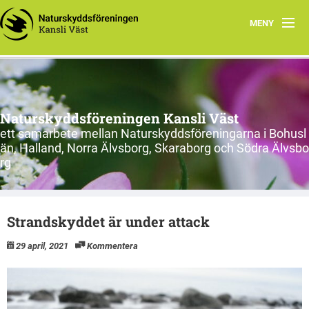
MENY
Hem
Om oss
Naturskyddsföreningen Kansli Väst
Länsförbund och kretsar
ett samarbete mellan Naturskyddsföreningarna i Bohusl
än, Halland, Norra Älvsborg, Skaraborg och Södra Älvsbo
Engagera dig
rg
Nätverk i Väst
Strandskyddet är under attack
Tips för engagemang
29 april, 2021
Kommentera
Inspelade föreläsningar
Kalhygge? Nej tack