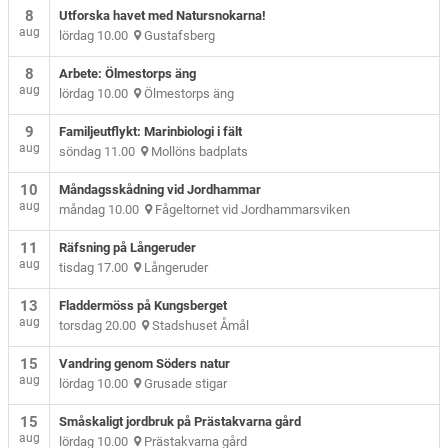
8
Utforska havet med Natursnokarna!
aug
lördag 10.00
Gustafsberg
8
Arbete: Ölmestorps äng
aug
lördag 10.00
Ölmestorps äng
9
Familjeutflykt: Marinbiologi i fält
aug
söndag 11.00
Mollöns badplats
10
Måndagsskådning vid Jordhammar
aug
måndag 10.00
Fågeltornet vid Jordhammarsviken
11
Räfsning på Långeruder
aug
tisdag 17.00
Långeruder
13
Fladdermöss på Kungsberget
aug
torsdag 20.00
Stadshuset Åmål
15
Vandring genom Söders natur
aug
lördag 10.00
Grusade stigar
15
Småskaligt jordbruk på Prästakvarna gård
aug
lördag 10.00
Prästakvarna gård