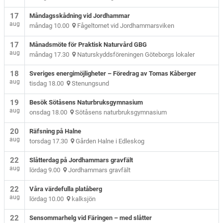
17
Måndagsskådning vid Jordhammar
aug
måndag 10.00
Fågeltornet vid Jordhammarsviken
17
Månadsmöte för Praktisk Naturvård GBG
aug
måndag 17.30
Naturskyddsföreningen Göteborgs lokaler
18
Sveriges energimöjligheter – Föredrag av Tomas Kåberger
aug
tisdag 18.00
Stenungsund
19
Besök Sötåsens Naturbruksgymnasium
aug
onsdag 18.00
Sötåsens naturbruksgymnasium
20
Räfsning på Halne
aug
torsdag 17.30
Gården Halne i Edleskog
22
Slåtterdag på Jordhammars gravfält
aug
lördag 9.00
Jordhammars gravfält
22
Våra värdefulla platåberg
aug
lördag 10.00
kalksjön
22
Sensommarhelg vid Färingen – med slåtter