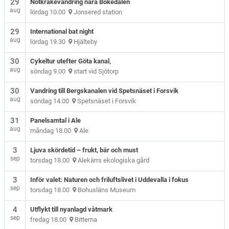
29
Nötkråkevandring nära Bokedalen
aug
lördag 10.00
Jonsered station
29
International bat night
aug
lördag 19.30
Hjälteby
30
Cykeltur utefter Göta kanal,
aug
söndag 9.00
start vid Sjötorp
30
Vandring till Bergskanalen vid Spetsnäset i Forsvik
aug
söndag 14.00
Spetsnäset i Forsvik
31
Panelsamtal i Ale
aug
måndag 18.00
Ale
3
Ljuva skördetid – frukt, bär och must
sep
torsdag 18.00
Alekärrs ekologiska gård
3
Inför valet: Naturen och friluftslivet i Uddevalla i fokus
sep
torsdag 18.00
Bohusläns Museum
4
Utflykt till nyanlagd våtmark
sep
fredag 18.00
Bitterna