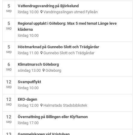
5
Vattendragsvandring på Björkelund
sep
lördag 10.00
Vandringsslingan utmed Fylleån
5
Regional upptakt i Göteborg: Max 5 med temat Länge leve
sep
kläderna
lördag 10.00
5
Höstmarknad på Gunnebo Slott och Trädgårdar
sep
lördag 11.00
Gunnebo Slott och Trädgårdar
6
Klimatmarsch Göteborg
sep
söndag 13.00
Göteborg
12
Svamputflykt
sep
lördag 10.00
12
EKO-dagen
sep
lördag 12.00
Halmstads Stadsbibliotek
12
Övernattning på Billingen eller Klyftamon
sep
lördag 17.00
13
Gammelskogen vid Vristulven