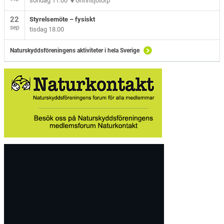
söndag 11.00
Grinnsjötorp
22
Styrelsemöte – fysiskt
sep
tisdag 18.00
Naturskyddsföreningens aktiviteter i hela Sverige