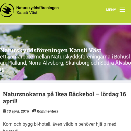
MENY
Hem
Om oss
Naturskyddsföreningen Kansli Väst
Länsförbund och kretsar
ett samarbete mellan Naturskyddsföreningarna i Bohusl
än, Halland, Norra Älvsborg, Skaraborg och Södra Älvsbo
Engagera dig
rg
Nätverk i Väst
Natursnokarna på Ikea Bäckebol – lördag 16
Tips för engagemang
april!
Inspelade föreläsningar
13 april, 2016
Kommentera
Kalhygge? Nej tack
Kom och bygg bi-hotell, även vildbin behöver hjälp med