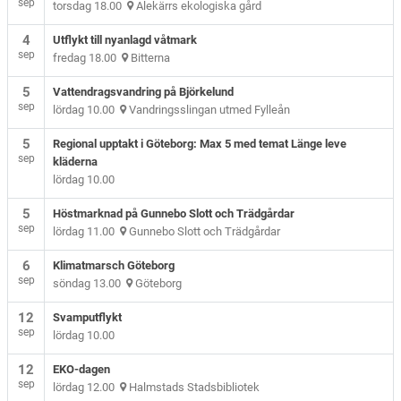
sep
torsdag 18.00
Alekärrs ekologiska gård
4
Utflykt till nyanlagd våtmark
sep
fredag 18.00
Bitterna
5
Vattendragsvandring på Björkelund
sep
lördag 10.00
Vandringsslingan utmed Fylleån
5
Regional upptakt i Göteborg: Max 5 med temat Länge leve
sep
kläderna
lördag 10.00
5
Höstmarknad på Gunnebo Slott och Trädgårdar
sep
lördag 11.00
Gunnebo Slott och Trädgårdar
6
Klimatmarsch Göteborg
sep
söndag 13.00
Göteborg
12
Svamputflykt
sep
lördag 10.00
12
EKO-dagen
sep
lördag 12.00
Halmstads Stadsbibliotek