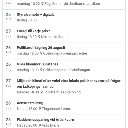
aug
måndag 10.00
Fågeltornet vid Jordhammarsviken
25
Styrelsemöte – digitalt
aug
tisdag 18.00
25
Energi till varje pris?
aug
tisdag 18.30
Mimers kulturhus
26
Politikerutfrågning 26 augusti
aug
onsdag 18.00
Göteborgs Föreningscenter
26
Vilda blommor i Gräfsnäs
aug
onsdag 18.00
Gräfsnäsparken Grindstugan
27
Miljö och klimat efter valet våra lokala politiker svarar på frågor
aug
om Lidköpings framtid
torsdag 18.30
Folkets hus i Lidköping
28
Konstutställning
aug
fredag 16.00
Tingshuset Lerum
28
Fladdermusspaning vid Årås kvarn
aug
fredag 20.00
Årås kvarn