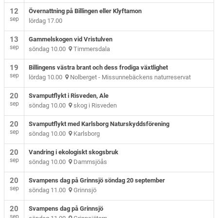
12
Övernattning på Billingen eller Klyftamon
sep
lördag 17.00
13
Gammelskogen vid Vristulven
sep
söndag 10.00
Timmersdala
19
Billingens västra brant och dess frodiga växtlighet
sep
lördag 10.00
Nolberget - Missunnebäckens naturreservat
20
Svamputflykt i Risveden, Ale
sep
söndag 10.00
skog i Risveden
20
Svamputflykt med Karlsborg Naturskyddsförening
sep
söndag 10.00
Karlsborg
20
Vandring i ekologiskt skogsbruk
sep
söndag 10.00
Dammsjöås
20
Svampens dag på Grinnsjö söndag 20 september
sep
söndag 11.00
Grinnsjö
20
Svampens dag på Grinnsjö
sep