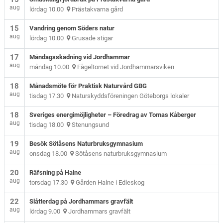
aug
lördag 10.00
Prästakvarna gård
15
Vandring genom Söders natur
aug
lördag 10.00
Grusade stigar
17
Måndagsskådning vid Jordhammar
aug
måndag 10.00
Fågeltornet vid Jordhammarsviken
18
Månadsmöte för Praktisk Naturvård GBG
aug
tisdag 17.30
Naturskyddsföreningen Göteborgs lokaler
18
Sveriges energimöjligheter – Föredrag av Tomas Kåberger
aug
tisdag 18.00
Stenungsund
19
Besök Sötåsens Naturbruksgymnasium
aug
onsdag 18.00
Sötåsens naturbruksgymnasium
20
Räfsning på Halne
aug
torsdag 17.30
Gården Halne i Edleskog
22
Slåtterdag på Jordhammars gravfält
aug
lördag 9.00
Jordhammars gravfält