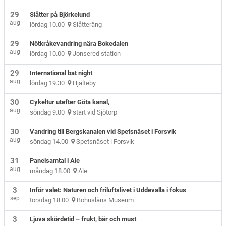
29
Slåtter på Björkelund
aug
lördag 10.00
Slåtteräng
29
Nötkråkevandring nära Bokedalen
aug
lördag 10.00
Jonsered station
29
International bat night
aug
lördag 19.30
Hjälteby
30
Cykeltur utefter Göta kanal,
aug
söndag 9.00
start vid Sjötorp
30
Vandring till Bergskanalen vid Spetsnäset i Forsvik
aug
söndag 14.00
Spetsnäset i Forsvik
31
Panelsamtal i Ale
aug
måndag 18.00
Ale
3
Inför valet: Naturen och friluftslivet i Uddevalla i fokus
sep
torsdag 18.00
Bohusläns Museum
3
Ljuva skördetid – frukt, bär och must