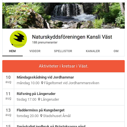
Aktiviteter i kretsar i Väst.
10
Måndagsskådning vid Jordhammar
aug
måndag 10.00
Fågeltornet vid Jordhammarsviken
11
Räfsning på Långeruder
aug
tisdag 17.00
Långeruder
13
Fladdermöss på Kungsberget
aug
torsdag 20.00
Stadshuset Åmål
15
Småskaligt jordbruk på Prästakvarna gård