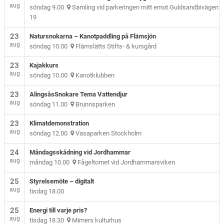
aug
söndag 9.00
Samling vid parkeringen mitt emot Guldsandbivägen
19
23
Natursnokarna – Kanotpaddling på Flämsjön
aug
söndag 10.00
Flämslätts Stifts- & kursgård
23
Kajakkurs
aug
söndag 10.00
Kanotklubben
23
AlingsåsSnokare Tema Vattendjur
aug
söndag 11.00
Brunnsparken
23
Klimatdemonstration
aug
söndag 12.00
Vasaparken Stockholm
24
Måndagsskådning vid Jordhammar
aug
måndag 10.00
Fågeltornet vid Jordhammarsviken
25
Styrelsemöte – digitalt
aug
tisdag 18.00
25
Energi till varje pris?
aug
tisdag 18.30
Mimers kulturhus