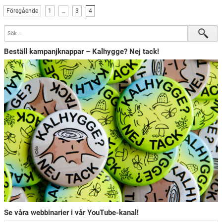
Föregående
1
…
3
4
Beställ kampanjknappar – Kalhygge? Nej tack!
Se våra webbinarier i vår YouTube-kanal!