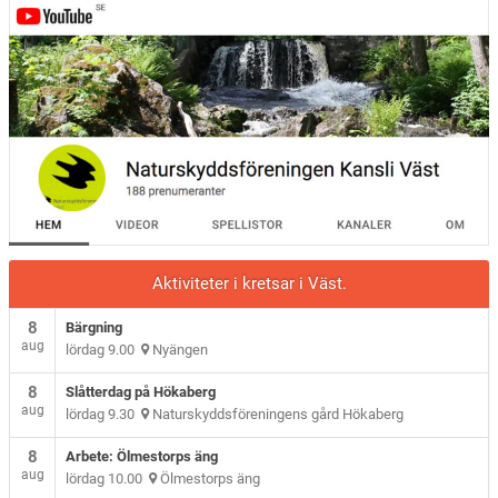
Aktiviteter i kretsar i Väst.
8
Bärgning
aug
lördag 9.00
Nyängen
8
Slåtterdag på Hökaberg
aug
lördag 9.30
Naturskyddsföreningens gård Hökaberg
8
Arbete: Ölmestorps äng
aug
lördag 10.00
Ölmestorps äng