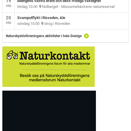
19
Billingens västra brant och dess frodiga växtlighet
sep
lördag 10.00
Nolberget - Missunnebäckens naturreservat
20
Svamputflykt i Risveden, Ale
sep
söndag 10.00
skog i Risveden
Naturskyddsföreningens aktiviteter i hela Sverige