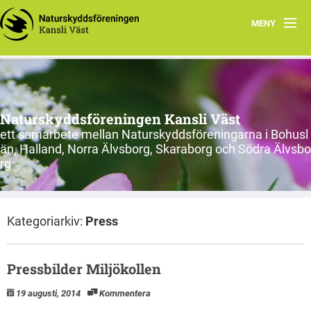
MENY
Hem
Om oss
Naturskyddsföreningen Kansli Väst
Länsförbund och kretsar
ett samarbete mellan Naturskyddsföreningarna i Bohusl
än, Halland, Norra Älvsborg, Skaraborg och Södra Älvsbo
Engagera dig
rg
Nätverk i Väst
Kategoriarkiv:
Press
Tips för engagemang
Inspelade föreläsningar
Pressbilder Miljökollen
Kalhygge? Nej tack
19 augusti, 2014
Kommentera