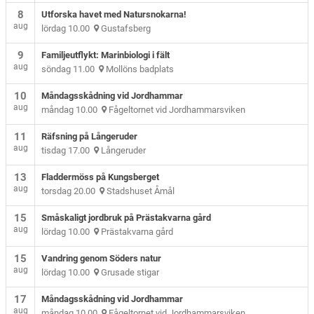
8
Utforska havet med Natursnokarna!
aug
lördag 10.00
Gustafsberg
9
Familjeutflykt: Marinbiologi i fält
aug
söndag 11.00
Mollöns badplats
10
Måndagsskådning vid Jordhammar
aug
måndag 10.00
Fågeltornet vid Jordhammarsviken
11
Räfsning på Långeruder
aug
tisdag 17.00
Långeruder
13
Fladdermöss på Kungsberget
aug
torsdag 20.00
Stadshuset Åmål
15
Småskaligt jordbruk på Prästakvarna gård
aug
lördag 10.00
Prästakvarna gård
15
Vandring genom Söders natur
aug
lördag 10.00
Grusade stigar
17
Måndagsskådning vid Jordhammar
aug
måndag 10.00
Fågeltornet vid Jordhammarsviken