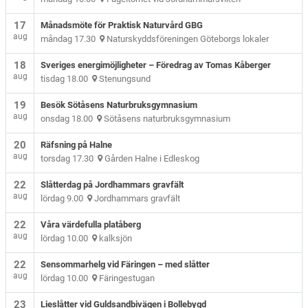
17
Månadsmöte för Praktisk Naturvård GBG
aug
måndag 17.30
Naturskyddsföreningen Göteborgs lokaler
18
Sveriges energimöjligheter – Föredrag av Tomas Kåberger
aug
tisdag 18.00
Stenungsund
19
Besök Sötåsens Naturbruksgymnasium
aug
onsdag 18.00
Sötåsens naturbruksgymnasium
20
Räfsning på Halne
aug
torsdag 17.30
Gården Halne i Edleskog
22
Slåtterdag på Jordhammars gravfält
aug
lördag 9.00
Jordhammars gravfält
22
Våra värdefulla platåberg
aug
lördag 10.00
kalksjön
22
Sensommarhelg vid Färingen – med slåtter
aug
lördag 10.00
Färingestugan
23
Lieslåtter vid Guldsandbivägen i Bollebygd