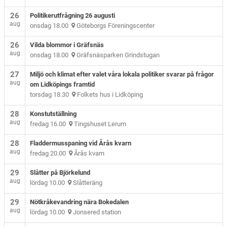
26
Politikerutfrågning 26 augusti
aug
onsdag 18.00
Göteborgs Föreningscenter
26
Vilda blommor i Gräfsnäs
aug
onsdag 18.00
Gräfsnäsparken Grindstugan
27
Miljö och klimat efter valet våra lokala politiker svarar på frågor
aug
om Lidköpings framtid
torsdag 18.30
Folkets hus i Lidköping
28
Konstutställning
aug
fredag 16.00
Tingshuset Lerum
28
Fladdermusspaning vid Årås kvarn
aug
fredag 20.00
Årås kvarn
29
Slåtter på Björkelund
aug
lördag 10.00
Slåtteräng
29
Nötkråkevandring nära Bokedalen
aug
lördag 10.00
Jonsered station