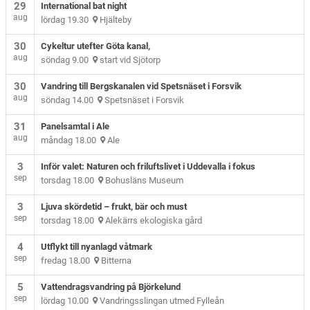
29
International bat night
aug
lördag 19.30
Hjälteby
30
Cykeltur utefter Göta kanal,
aug
söndag 9.00
start vid Sjötorp
30
Vandring till Bergskanalen vid Spetsnäset i Forsvik
aug
söndag 14.00
Spetsnäset i Forsvik
31
Panelsamtal i Ale
aug
måndag 18.00
Ale
3
Inför valet: Naturen och friluftslivet i Uddevalla i fokus
sep
torsdag 18.00
Bohusläns Museum
3
Ljuva skördetid – frukt, bär och must
sep
torsdag 18.00
Alekärrs ekologiska gård
4
Utflykt till nyanlagd våtmark
sep
fredag 18.00
Bitterna
5
Vattendragsvandring på Björkelund
sep
lördag 10.00
Vandringsslingan utmed Fylleån